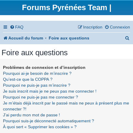
Forums Pyrénées Team |
FAQ
Inscription
Connexion
R
Accueil du forum
Foire aux questions
e
Foire aux questions
c
h
Problèmes de connexion et d’inscription
Pourquoi ai-je besoin de m’inscrire ?
e
Qu’est-ce que la COPPA ?
r
Pourquoi ne puis-je pas m’inscrire ?
Je suis inscrit mais je ne peux pas me connecter !
c
Pourquoi ne puis-je pas me connecter ?
h
Je m’étais déjà inscrit par le passé mais ne peux à présent plus me
connecter ?!
e
J’ai perdu mon mot de passe !
r
Pourquoi suis-je déconnecté automatiquement ?
À quoi sert « Supprimer les cookies » ?