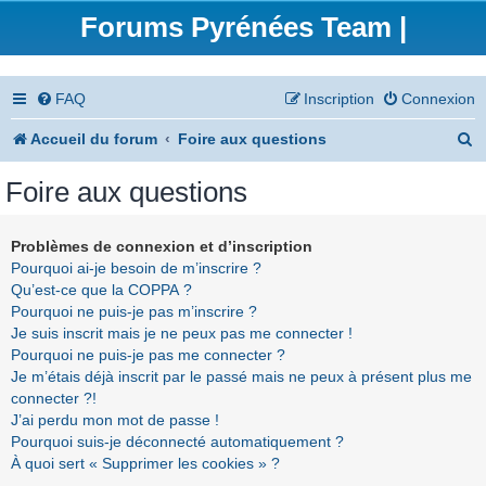
Forums Pyrénées Team |
FAQ
Inscription
Connexion
R
Accueil du forum
Foire aux questions
e
Foire aux questions
c
h
Problèmes de connexion et d’inscription
Pourquoi ai-je besoin de m’inscrire ?
e
Qu’est-ce que la COPPA ?
r
Pourquoi ne puis-je pas m’inscrire ?
Je suis inscrit mais je ne peux pas me connecter !
c
Pourquoi ne puis-je pas me connecter ?
h
Je m’étais déjà inscrit par le passé mais ne peux à présent plus me
connecter ?!
e
J’ai perdu mon mot de passe !
r
Pourquoi suis-je déconnecté automatiquement ?
À quoi sert « Supprimer les cookies » ?