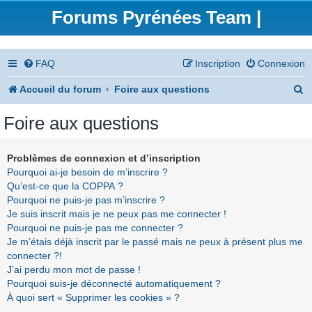
Forums Pyrénées Team |
FAQ
Inscription
Connexion
R
Accueil du forum
Foire aux questions
e
Foire aux questions
c
h
Problèmes de connexion et d’inscription
Pourquoi ai-je besoin de m’inscrire ?
e
Qu’est-ce que la COPPA ?
r
Pourquoi ne puis-je pas m’inscrire ?
Je suis inscrit mais je ne peux pas me connecter !
c
Pourquoi ne puis-je pas me connecter ?
h
Je m’étais déjà inscrit par le passé mais ne peux à présent plus me
connecter ?!
e
J’ai perdu mon mot de passe !
r
Pourquoi suis-je déconnecté automatiquement ?
À quoi sert « Supprimer les cookies » ?