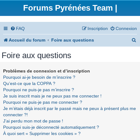
Forums Pyrénées Team |
FAQ
Inscription
Connexion
R
Accueil du forum
Foire aux questions
e
Foire aux questions
c
h
Problèmes de connexion et d’inscription
Pourquoi ai-je besoin de m’inscrire ?
e
Qu’est-ce que la COPPA ?
r
Pourquoi ne puis-je pas m’inscrire ?
Je suis inscrit mais je ne peux pas me connecter !
c
Pourquoi ne puis-je pas me connecter ?
h
Je m’étais déjà inscrit par le passé mais ne peux à présent plus me
connecter ?!
e
J’ai perdu mon mot de passe !
r
Pourquoi suis-je déconnecté automatiquement ?
À quoi sert « Supprimer les cookies » ?