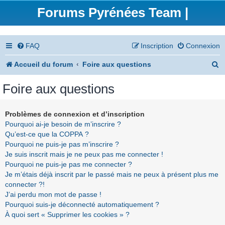
Forums Pyrénées Team |
FAQ
Inscription
Connexion
R
Accueil du forum
Foire aux questions
e
Foire aux questions
c
h
Problèmes de connexion et d’inscription
Pourquoi ai-je besoin de m’inscrire ?
e
Qu’est-ce que la COPPA ?
r
Pourquoi ne puis-je pas m’inscrire ?
Je suis inscrit mais je ne peux pas me connecter !
c
Pourquoi ne puis-je pas me connecter ?
h
Je m’étais déjà inscrit par le passé mais ne peux à présent plus me
connecter ?!
e
J’ai perdu mon mot de passe !
r
Pourquoi suis-je déconnecté automatiquement ?
À quoi sert « Supprimer les cookies » ?