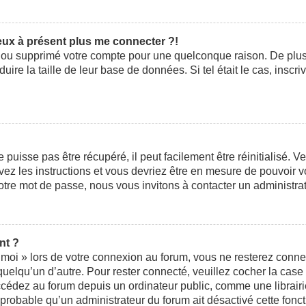
peux à présent plus me connecter ?!
ivé ou supprimé votre compte pour une quelconque raison. De pl
éduire la taille de leur base de données. Si tel était le cas, ins
uisse pas être récupéré, il peut facilement être réinitialisé. V
ivez les instructions et vous devriez être en mesure de pouvoi
otre mot de passe, nous vous invitons à contacter un administra
nt ?
moi » lors de votre connexion au forum, vous ne resterez conne
 quelqu’un d’autre. Pour rester connecté, veuillez cocher la cas
édez au forum depuis un ordinateur public, comme une librairie,
t probable qu’un administrateur du forum ait désactivé cette fonct