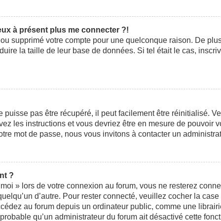
peux à présent plus me connecter ?!
ivé ou supprimé votre compte pour une quelconque raison. De pl
éduire la taille de leur base de données. Si tel était le cas, ins
uisse pas être récupéré, il peut facilement être réinitialisé. V
ivez les instructions et vous devriez être en mesure de pouvoi
otre mot de passe, nous vous invitons à contacter un administra
nt ?
moi » lors de votre connexion au forum, vous ne resterez conne
 quelqu’un d’autre. Pour rester connecté, veuillez cocher la cas
édez au forum depuis un ordinateur public, comme une librairie,
t probable qu’un administrateur du forum ait désactivé cette fonct