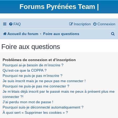
Forums Pyrénées Team |
FAQ
Inscription
Connexion
R
Accueil du forum
Foire aux questions
e
Foire aux questions
c
h
Problèmes de connexion et d’inscription
Pourquoi ai-je besoin de m’inscrire ?
e
Qu’est-ce que la COPPA ?
r
Pourquoi ne puis-je pas m’inscrire ?
Je suis inscrit mais je ne peux pas me connecter !
c
Pourquoi ne puis-je pas me connecter ?
h
Je m’étais déjà inscrit par le passé mais ne peux à présent plus me
connecter ?!
e
J’ai perdu mon mot de passe !
r
Pourquoi suis-je déconnecté automatiquement ?
À quoi sert « Supprimer les cookies » ?