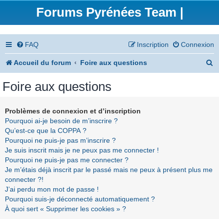
Forums Pyrénées Team |
FAQ
Inscription
Connexion
R
Accueil du forum
Foire aux questions
e
Foire aux questions
c
h
Problèmes de connexion et d’inscription
Pourquoi ai-je besoin de m’inscrire ?
e
Qu’est-ce que la COPPA ?
r
Pourquoi ne puis-je pas m’inscrire ?
Je suis inscrit mais je ne peux pas me connecter !
c
Pourquoi ne puis-je pas me connecter ?
h
Je m’étais déjà inscrit par le passé mais ne peux à présent plus me
connecter ?!
e
J’ai perdu mon mot de passe !
r
Pourquoi suis-je déconnecté automatiquement ?
À quoi sert « Supprimer les cookies » ?