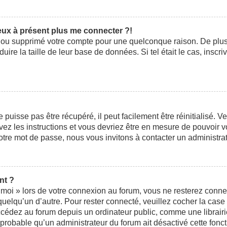
peux à présent plus me connecter ?!
ivé ou supprimé votre compte pour une quelconque raison. De pl
éduire la taille de leur base de données. Si tel était le cas, ins
uisse pas être récupéré, il peut facilement être réinitialisé. V
ivez les instructions et vous devriez être en mesure de pouvoi
otre mot de passe, nous vous invitons à contacter un administra
nt ?
moi » lors de votre connexion au forum, vous ne resterez conne
 quelqu’un d’autre. Pour rester connecté, veuillez cocher la cas
édez au forum depuis un ordinateur public, comme une librairie,
t probable qu’un administrateur du forum ait désactivé cette fonct