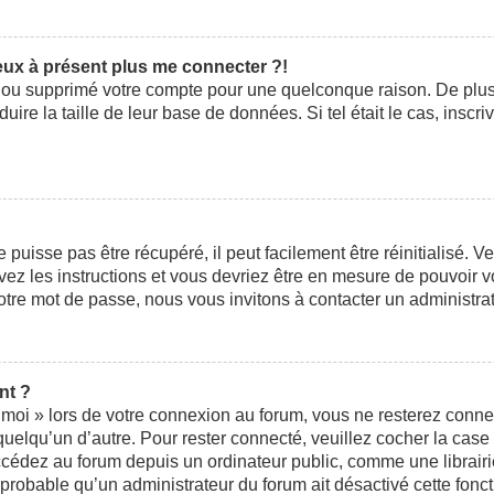
peux à présent plus me connecter ?!
ivé ou supprimé votre compte pour une quelconque raison. De pl
éduire la taille de leur base de données. Si tel était le cas, ins
uisse pas être récupéré, il peut facilement être réinitialisé. V
ivez les instructions et vous devriez être en mesure de pouvoi
otre mot de passe, nous vous invitons à contacter un administra
nt ?
moi » lors de votre connexion au forum, vous ne resterez conne
 quelqu’un d’autre. Pour rester connecté, veuillez cocher la cas
édez au forum depuis un ordinateur public, comme une librairie,
t probable qu’un administrateur du forum ait désactivé cette fonct