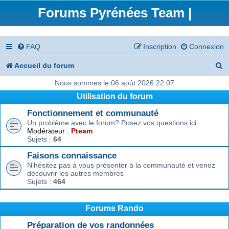
Forums Pyrénées Team |
FAQ
Inscription
Connexion
R
Accueil du forum
e
Nous sommes le 06 août 2026 22:07
Utilisation du forum
c
Fonctionnement et communauté
h
Un problème avec le forum? Posez vos questions ici
e
Modérateur :
Pteam
Sujets :
64
r
Faisons connaissance
c
N'hésitez pas à vous présenter à la communauté et venez
découvrir les autres membres
h
Sujets :
464
e
r
Forums Rando
Préparation de vos randonnées