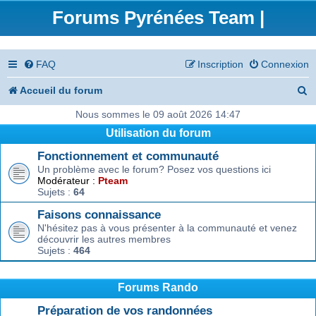
Forums Pyrénées Team |
FAQ
Inscription
Connexion
R
Accueil du forum
e
Nous sommes le 09 août 2026 14:47
Utilisation du forum
c
Fonctionnement et communauté
h
Un problème avec le forum? Posez vos questions ici
e
Modérateur :
Pteam
Sujets :
64
r
Faisons connaissance
c
N'hésitez pas à vous présenter à la communauté et venez
découvrir les autres membres
h
Sujets :
464
e
r
Forums Rando
Préparation de vos randonnées