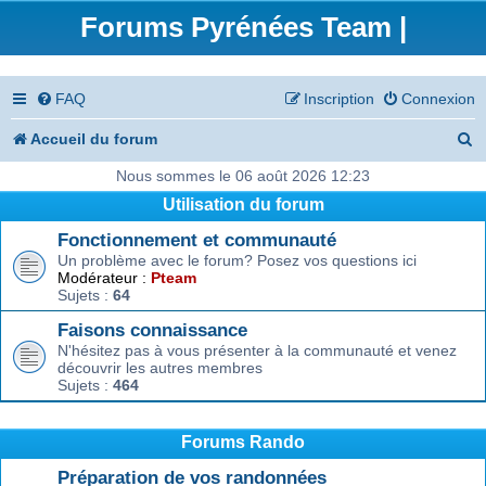
Forums Pyrénées Team |
FAQ
Inscription
Connexion
R
Accueil du forum
e
Nous sommes le 06 août 2026 12:23
Utilisation du forum
c
Fonctionnement et communauté
h
Un problème avec le forum? Posez vos questions ici
e
Modérateur :
Pteam
Sujets :
64
r
Faisons connaissance
c
N'hésitez pas à vous présenter à la communauté et venez
découvrir les autres membres
h
Sujets :
464
e
r
Forums Rando
Préparation de vos randonnées