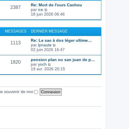
d
e
e
s
Re: Mort de l'ours Cachou
e
r
s
2387
C
par
ice
r
l
a
o
18 juin 2026 06:46
n
e
g
n
i
d
e
s
e
e
u
r
r
MESSAGES
DERNIER MESSAGE
l
m
n
t
e
i
Re: Le sac à dos léger ultime…
e
s
1113
e
C
par
lpnaute
r
s
r
o
02 juin 2026 16:47
l
a
m
n
e
g
e
s
pension plan ou san juan de p…
d
e
s
1820
u
C
par
yoch
e
s
l
o
19 avr. 2026 20:15
r
a
t
n
n
g
e
s
i
e
r
u
e
l
l
r
e
t
e souvenir de moi
m
d
e
e
e
r
s
r
l
s
n
e
a
i
d
g
e
e
e
r
r
m
n