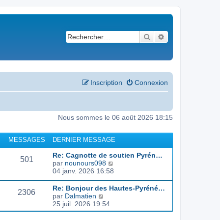
Rechercher
Recherche avancé
Inscription
Connexion
Nous sommes le 06 août 2026 18:15
MESSAGES
DERNIER MESSAGE
Re: Cagnotte de soutien Pyrén…
501
C
par
nounours098
o
04 janv. 2026 16:58
n
s
Re: Bonjour des Hautes-Pyréné…
2306
u
C
par
Dalmatien
l
o
25 juil. 2026 19:54
t
n
e
s