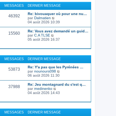
r
u
MESSAGES
DERNIER MESSAGE
l
l
e
t
Re: bivouaquer où pour une nu…
d
46392
e
C
par
Dalmatien
e
r
o
04 août 2026 10:39
r
l
n
n
e
s
Re: Vous avez demandé un guid…
i
d
15560
u
C
par
C.A TLSE
e
e
l
o
05 août 2026 16:37
r
r
t
n
m
n
e
s
e
i
r
u
s
e
l
l
s
r
MESSAGES
DERNIER MESSAGE
e
t
a
m
d
e
g
e
Re: Y'a pas que les Pyrénées …
e
r
53873
e
s
C
par
nounours098
r
l
s
o
06 août 2026 11:30
n
e
a
n
i
d
g
s
e
Re: Jeu montagnard du c'est q…
e
37988
e
u
r
C
par
medinenko
r
l
m
o
04 août 2026 14:43
n
t
e
n
i
e
s
s
e
r
s
u
r
l
a
l
m
MESSAGES
DERNIER MESSAGE
e
g
t
e