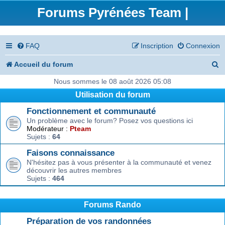
Forums Pyrénées Team |
FAQ
Inscription
Connexion
R
Accueil du forum
e
Nous sommes le 08 août 2026 05:08
Utilisation du forum
c
Fonctionnement et communauté
h
Un problème avec le forum? Posez vos questions ici
e
Modérateur :
Pteam
Sujets :
64
r
Faisons connaissance
c
N'hésitez pas à vous présenter à la communauté et venez
découvrir les autres membres
h
Sujets :
464
e
r
Forums Rando
Préparation de vos randonnées