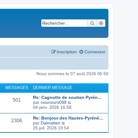
Rechercher
Recherche avancé
Inscription
Connexion
Nous sommes le 07 août 2026 05:50
MESSAGES
DERNIER MESSAGE
Re: Cagnotte de soutien Pyrén…
501
C
par
nounours098
o
04 janv. 2026 16:58
n
s
Re: Bonjour des Hautes-Pyréné…
2306
u
C
par
Dalmatien
l
o
25 juil. 2026 19:54
t
n
e
s