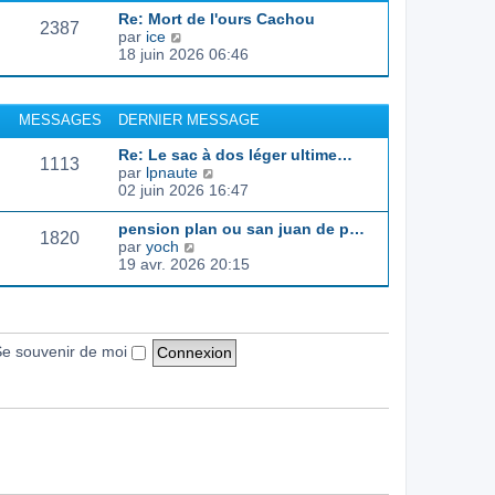
d
e
e
s
Re: Mort de l'ours Cachou
e
r
s
2387
C
par
ice
r
l
a
o
18 juin 2026 06:46
n
e
g
n
i
d
e
s
e
e
u
r
r
MESSAGES
DERNIER MESSAGE
l
m
n
t
e
i
Re: Le sac à dos léger ultime…
e
s
1113
e
C
par
lpnaute
r
s
r
o
02 juin 2026 16:47
l
a
m
n
e
g
e
s
pension plan ou san juan de p…
d
e
s
1820
u
C
par
yoch
e
s
l
o
19 avr. 2026 20:15
r
a
t
n
n
g
e
s
i
e
r
u
e
l
l
r
e
t
e souvenir de moi
m
d
e
e
e
r
s
r
l
s
n
e
a
i
d
g
e
e
e
r
r
m
n