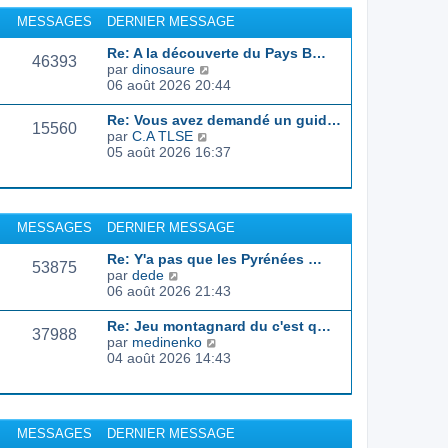
r
u
MESSAGES
DERNIER MESSAGE
l
l
e
t
Re: A la découverte du Pays B…
d
46393
e
C
par
dinosaure
e
r
o
06 août 2026 20:44
r
l
n
n
e
s
Re: Vous avez demandé un guid…
i
d
15560
u
C
par
C.A TLSE
e
e
l
o
05 août 2026 16:37
r
r
t
n
m
n
e
s
e
i
r
u
s
e
l
l
s
r
MESSAGES
DERNIER MESSAGE
e
t
a
m
d
e
g
e
Re: Y'a pas que les Pyrénées …
e
r
53875
e
s
C
par
dede
r
l
s
o
06 août 2026 21:43
n
e
a
n
i
d
g
s
e
Re: Jeu montagnard du c'est q…
e
37988
e
u
r
C
par
medinenko
r
l
m
o
04 août 2026 14:43
n
t
e
n
i
e
s
s
e
r
s
u
r
l
a
l
m
MESSAGES
DERNIER MESSAGE
e
g
t
e