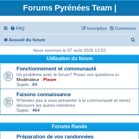
Forums Pyrénées Team |
FAQ
Inscription
Connexion
R
Accueil du forum
e
Nous sommes le 07 août 2026 13:02
Utilisation du forum
c
Fonctionnement et communauté
h
Un problème avec le forum? Posez vos questions ici
e
Modérateur :
Pteam
Sujets :
64
r
Faisons connaissance
c
N'hésitez pas à vous présenter à la communauté et venez
découvrir les autres membres
h
Sujets :
464
e
r
Forums Rando
Préparation de vos randonnées