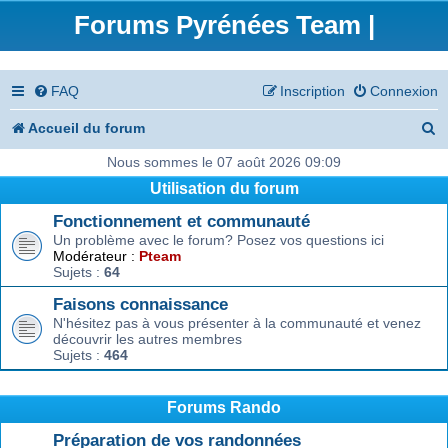
Forums Pyrénées Team |
FAQ
Inscription
Connexion
R
Accueil du forum
e
Nous sommes le 07 août 2026 09:09
Utilisation du forum
c
Fonctionnement et communauté
h
Un problème avec le forum? Posez vos questions ici
e
Modérateur :
Pteam
Sujets :
64
r
Faisons connaissance
c
N'hésitez pas à vous présenter à la communauté et venez
découvrir les autres membres
h
Sujets :
464
e
r
Forums Rando
Préparation de vos randonnées