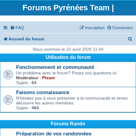
Forums Pyrénées Team |
FAQ
Inscription
Connexion
R
Accueil du forum
e
Nous sommes le 10 août 2026 11:44
Utilisation du forum
c
Fonctionnement et communauté
h
Un problème avec le forum? Posez vos questions ici
e
Modérateur :
Pteam
Sujets :
64
r
Faisons connaissance
c
N'hésitez pas à vous présenter à la communauté et venez
découvrir les autres membres
h
Sujets :
464
e
r
Forums Rando
Préparation de vos randonnées