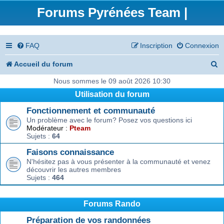
Forums Pyrénées Team |
FAQ
Inscription
Connexion
R
Accueil du forum
e
Nous sommes le 09 août 2026 10:30
Utilisation du forum
c
Fonctionnement et communauté
h
Un problème avec le forum? Posez vos questions ici
e
Modérateur :
Pteam
Sujets :
64
r
Faisons connaissance
c
N'hésitez pas à vous présenter à la communauté et venez
découvrir les autres membres
h
Sujets :
464
e
r
Forums Rando
Préparation de vos randonnées