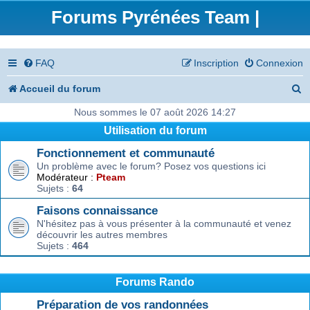
Forums Pyrénées Team |
FAQ
Inscription
Connexion
R
Accueil du forum
e
Nous sommes le 07 août 2026 14:27
Utilisation du forum
c
Fonctionnement et communauté
h
Un problème avec le forum? Posez vos questions ici
e
Modérateur :
Pteam
Sujets :
64
r
Faisons connaissance
c
N'hésitez pas à vous présenter à la communauté et venez
découvrir les autres membres
h
Sujets :
464
e
r
Forums Rando
Préparation de vos randonnées