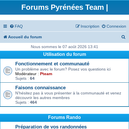
Forums Pyrénées Team |
FAQ
Inscription
Connexion
R
Accueil du forum
e
Nous sommes le 07 août 2026 13:41
Utilisation du forum
c
Fonctionnement et communauté
h
Un problème avec le forum? Posez vos questions ici
e
Modérateur :
Pteam
Sujets :
64
r
Faisons connaissance
c
N'hésitez pas à vous présenter à la communauté et venez
découvrir les autres membres
h
Sujets :
464
e
r
Forums Rando
Préparation de vos randonnées