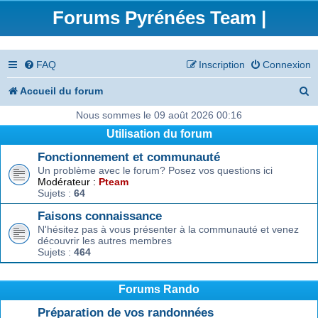
Forums Pyrénées Team |
FAQ
Inscription
Connexion
R
Accueil du forum
e
Nous sommes le 09 août 2026 00:16
Utilisation du forum
c
Fonctionnement et communauté
h
Un problème avec le forum? Posez vos questions ici
e
Modérateur :
Pteam
Sujets :
64
r
Faisons connaissance
c
N'hésitez pas à vous présenter à la communauté et venez
découvrir les autres membres
h
Sujets :
464
e
r
Forums Rando
Préparation de vos randonnées