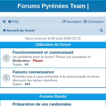
Forums Pyrénées Team |
FAQ
Inscription
Connexion
R
Accueil du forum
e
Nous sommes le 06 août 2026 22:16
Utilisation du forum
c
Fonctionnement et communauté
h
Un problème avec le forum? Posez vos questions ici
e
Modérateur :
Pteam
Sujets :
64
r
Faisons connaissance
c
N'hésitez pas à vous présenter à la communauté et venez
découvrir les autres membres
h
Sujets :
464
e
r
Forums Rando
Préparation de vos randonnées