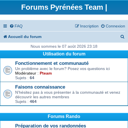
Forums Pyrénées Team |
FAQ
Inscription
Connexion
R
Accueil du forum
e
Nous sommes le 07 août 2026 23:18
Utilisation du forum
c
Fonctionnement et communauté
h
Un problème avec le forum? Posez vos questions ici
e
Modérateur :
Pteam
Sujets :
64
r
Faisons connaissance
c
N'hésitez pas à vous présenter à la communauté et venez
découvrir les autres membres
h
Sujets :
464
e
r
Forums Rando
Préparation de vos randonnées