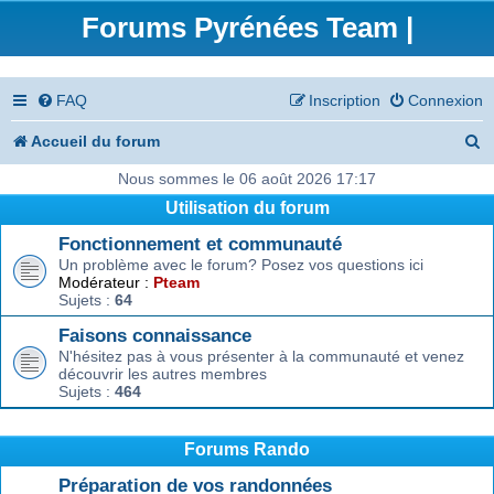
Forums Pyrénées Team |
FAQ
Inscription
Connexion
R
Accueil du forum
e
Nous sommes le 06 août 2026 17:17
Utilisation du forum
c
Fonctionnement et communauté
h
Un problème avec le forum? Posez vos questions ici
e
Modérateur :
Pteam
Sujets :
64
r
Faisons connaissance
c
N'hésitez pas à vous présenter à la communauté et venez
découvrir les autres membres
h
Sujets :
464
e
r
Forums Rando
Préparation de vos randonnées