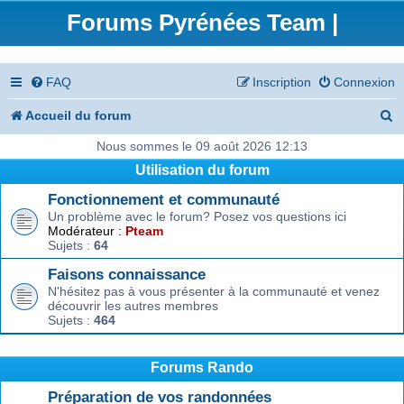
Forums Pyrénées Team |
FAQ
Inscription
Connexion
R
Accueil du forum
e
Nous sommes le 09 août 2026 12:13
Utilisation du forum
c
Fonctionnement et communauté
h
Un problème avec le forum? Posez vos questions ici
e
Modérateur :
Pteam
Sujets :
64
r
Faisons connaissance
c
N'hésitez pas à vous présenter à la communauté et venez
découvrir les autres membres
h
Sujets :
464
e
r
Forums Rando
Préparation de vos randonnées