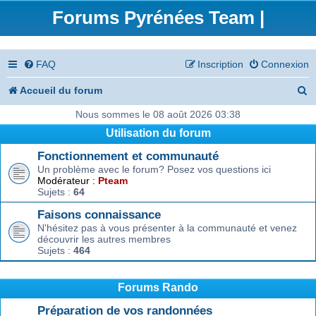
Forums Pyrénées Team |
FAQ
Inscription
Connexion
R
Accueil du forum
e
Nous sommes le 08 août 2026 03:38
Utilisation du forum
c
Fonctionnement et communauté
h
Un problème avec le forum? Posez vos questions ici
e
Modérateur :
Pteam
Sujets :
64
r
Faisons connaissance
c
N'hésitez pas à vous présenter à la communauté et venez
découvrir les autres membres
h
Sujets :
464
e
r
Forums Rando
Préparation de vos randonnées