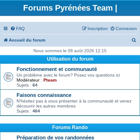
Forums Pyrénées Team |
FAQ
Inscription
Connexion
R
Accueil du forum
e
Nous sommes le 08 août 2026 12:15
Utilisation du forum
c
Fonctionnement et communauté
h
Un problème avec le forum? Posez vos questions ici
e
Modérateur :
Pteam
Sujets :
64
r
Faisons connaissance
c
N'hésitez pas à vous présenter à la communauté et venez
découvrir les autres membres
h
Sujets :
464
e
r
Forums Rando
Préparation de vos randonnées