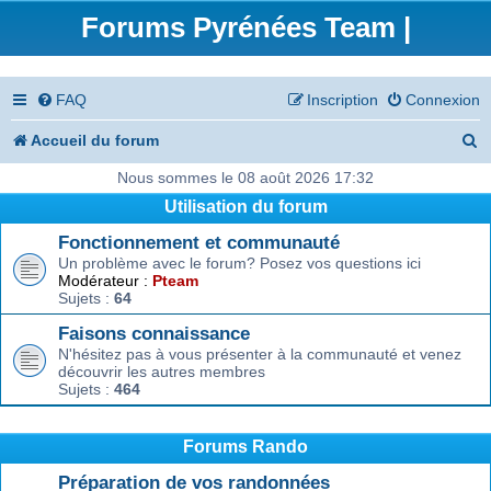
Forums Pyrénées Team |
FAQ
Inscription
Connexion
R
Accueil du forum
e
Nous sommes le 08 août 2026 17:32
Utilisation du forum
c
Fonctionnement et communauté
h
Un problème avec le forum? Posez vos questions ici
e
Modérateur :
Pteam
Sujets :
64
r
Faisons connaissance
c
N'hésitez pas à vous présenter à la communauté et venez
découvrir les autres membres
h
Sujets :
464
e
r
Forums Rando
Préparation de vos randonnées