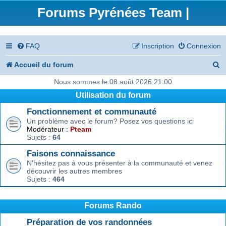
Forums Pyrénées Team |
FAQ
Inscription
Connexion
R
Accueil du forum
e
Nous sommes le 08 août 2026 21:00
Utilisation du forum
c
Fonctionnement et communauté
h
Un problème avec le forum? Posez vos questions ici
e
Modérateur :
Pteam
Sujets :
64
r
Faisons connaissance
c
N'hésitez pas à vous présenter à la communauté et venez
découvrir les autres membres
h
Sujets :
464
e
r
Forums Rando
Préparation de vos randonnées