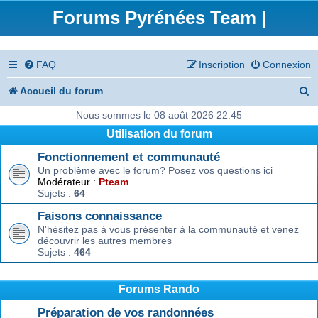
Forums Pyrénées Team |
FAQ
Inscription
Connexion
R
Accueil du forum
e
Nous sommes le 08 août 2026 22:45
Utilisation du forum
c
Fonctionnement et communauté
h
Un problème avec le forum? Posez vos questions ici
e
Modérateur :
Pteam
Sujets :
64
r
Faisons connaissance
c
N'hésitez pas à vous présenter à la communauté et venez
découvrir les autres membres
h
Sujets :
464
e
r
Forums Rando
Préparation de vos randonnées