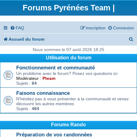
Forums Pyrénées Team |
FAQ
Inscription
Connexion
R
Accueil du forum
e
Nous sommes le 07 août 2026 18:25
Utilisation du forum
c
Fonctionnement et communauté
h
Un problème avec le forum? Posez vos questions ici
e
Modérateur :
Pteam
Sujets :
64
r
Faisons connaissance
c
N'hésitez pas à vous présenter à la communauté et venez
découvrir les autres membres
h
Sujets :
464
e
r
Forums Rando
Préparation de vos randonnées