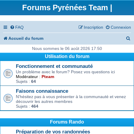
Forums Pyrénées Team |
FAQ
Inscription
Connexion
R
Accueil du forum
e
Nous sommes le 06 août 2026 17:50
Utilisation du forum
c
Fonctionnement et communauté
h
Un problème avec le forum? Posez vos questions ici
e
Modérateur :
Pteam
Sujets :
64
r
Faisons connaissance
c
N'hésitez pas à vous présenter à la communauté et venez
découvrir les autres membres
h
Sujets :
464
e
r
Forums Rando
Préparation de vos randonnées