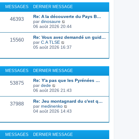
r
u
MESSAGES
DERNIER MESSAGE
l
l
e
t
Re: A la découverte du Pays B…
d
46393
e
C
par
dinosaure
e
r
o
06 août 2026 20:44
r
l
n
n
e
s
Re: Vous avez demandé un guid…
i
d
15560
u
C
par
C.A TLSE
e
e
l
o
05 août 2026 16:37
r
r
t
n
m
n
e
s
e
i
r
u
s
e
l
l
s
r
MESSAGES
DERNIER MESSAGE
e
t
a
m
d
e
g
e
Re: Y'a pas que les Pyrénées …
e
r
53875
e
s
C
par
dede
r
l
s
o
06 août 2026 21:43
n
e
a
n
i
d
g
s
e
Re: Jeu montagnard du c'est q…
e
37988
e
u
r
C
par
medinenko
r
l
m
o
04 août 2026 14:43
n
t
e
n
i
e
s
s
e
r
s
u
r
l
a
l
m
MESSAGES
DERNIER MESSAGE
e
g
t
e