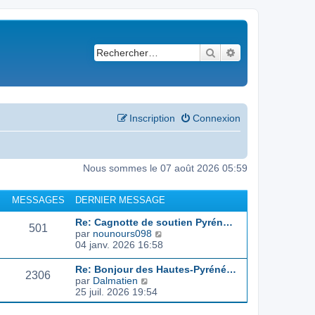
Rechercher
Recherche avancé
Inscription
Connexion
Nous sommes le 07 août 2026 05:59
MESSAGES
DERNIER MESSAGE
Re: Cagnotte de soutien Pyrén…
501
C
par
nounours098
o
04 janv. 2026 16:58
n
s
Re: Bonjour des Hautes-Pyréné…
2306
u
C
par
Dalmatien
l
o
25 juil. 2026 19:54
t
n
e
s