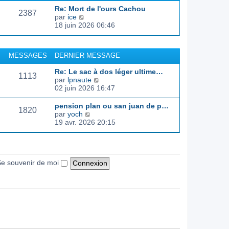
d
e
e
s
Re: Mort de l'ours Cachou
e
r
s
2387
C
par
ice
r
l
a
o
18 juin 2026 06:46
n
e
g
n
i
d
e
s
e
e
u
r
r
MESSAGES
DERNIER MESSAGE
l
m
n
t
e
i
Re: Le sac à dos léger ultime…
e
s
1113
e
C
par
lpnaute
r
s
r
o
02 juin 2026 16:47
l
a
m
n
e
g
e
s
pension plan ou san juan de p…
d
e
s
1820
u
C
par
yoch
e
s
l
o
19 avr. 2026 20:15
r
a
t
n
n
g
e
s
i
e
r
u
e
l
l
r
e
t
e souvenir de moi
m
d
e
e
e
r
s
r
l
s
n
e
a
i
d
g
e
e
e
r
r
m
n