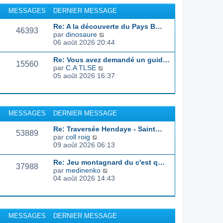
r
u
MESSAGES
DERNIER MESSAGE
l
l
e
t
Re: A la découverte du Pays B…
d
46393
e
C
par
dinosaure
e
r
o
06 août 2026 20:44
r
l
n
n
e
s
Re: Vous avez demandé un guid…
i
d
15560
u
C
par
C.A TLSE
e
e
l
o
05 août 2026 16:37
r
r
t
n
m
n
e
s
e
i
r
u
s
e
l
l
s
r
MESSAGES
DERNIER MESSAGE
e
t
a
m
d
e
g
e
Re: Traversée Hendaye - Saint…
e
r
53889
e
s
C
par
coll roig
r
l
s
o
09 août 2026 06:13
n
e
a
n
i
d
g
s
e
Re: Jeu montagnard du c'est q…
e
37988
e
u
r
C
par
medinenko
r
l
m
o
04 août 2026 14:43
n
t
e
n
i
e
s
s
e
r
s
u
r
l
a
l
m
MESSAGES
DERNIER MESSAGE
e
g
t
e