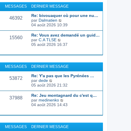
r
u
MESSAGES
DERNIER MESSAGE
l
l
e
t
Re: bivouaquer où pour une nu…
d
46392
e
C
par
Dalmatien
e
r
o
04 août 2026 10:39
r
l
n
n
e
s
Re: Vous avez demandé un guid…
i
d
15560
u
C
par
C.A TLSE
e
e
l
o
05 août 2026 16:37
r
r
t
n
m
n
e
s
e
i
r
u
s
e
l
l
s
r
MESSAGES
DERNIER MESSAGE
e
t
a
m
d
e
g
e
Re: Y'a pas que les Pyrénées …
e
r
53872
e
s
C
par
dede
r
l
s
o
05 août 2026 21:32
n
e
a
n
i
d
g
s
e
Re: Jeu montagnard du c'est q…
e
37988
e
u
r
C
par
medinenko
r
l
m
o
04 août 2026 14:43
n
t
e
n
i
e
s
s
e
r
s
u
r
l
a
l
m
MESSAGES
DERNIER MESSAGE
e
g
t
e