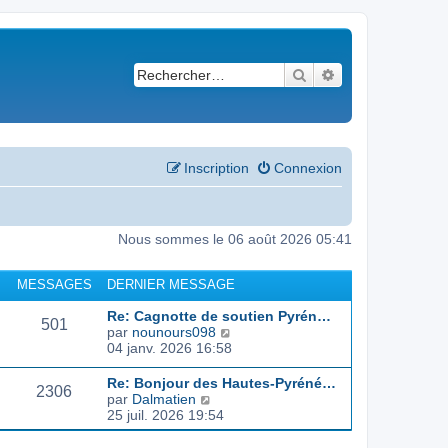
Rechercher
Recherche avancé
Inscription
Connexion
Nous sommes le 06 août 2026 05:41
MESSAGES
DERNIER MESSAGE
Re: Cagnotte de soutien Pyrén…
501
C
par
nounours098
o
04 janv. 2026 16:58
n
s
Re: Bonjour des Hautes-Pyréné…
2306
u
C
par
Dalmatien
l
o
25 juil. 2026 19:54
t
n
e
s