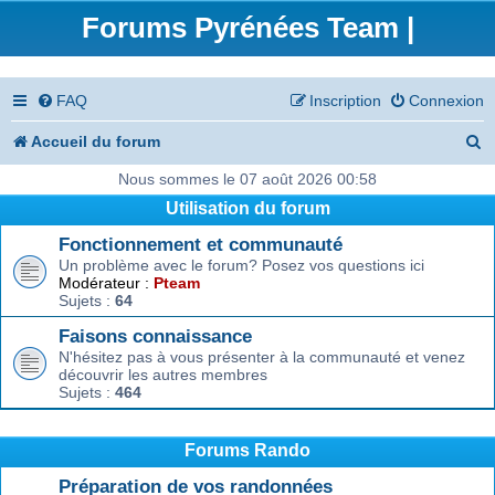
Forums Pyrénées Team |
FAQ
Inscription
Connexion
R
Accueil du forum
e
Nous sommes le 07 août 2026 00:58
Utilisation du forum
c
Fonctionnement et communauté
h
Un problème avec le forum? Posez vos questions ici
e
Modérateur :
Pteam
Sujets :
64
r
Faisons connaissance
c
N'hésitez pas à vous présenter à la communauté et venez
découvrir les autres membres
h
Sujets :
464
e
r
Forums Rando
Préparation de vos randonnées