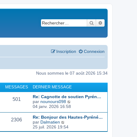
Rechercher
Recherche avancé
Inscription
Connexion
Nous sommes le 07 août 2026 15:34
MESSAGES
DERNIER MESSAGE
Re: Cagnotte de soutien Pyrén…
501
C
par
nounours098
o
04 janv. 2026 16:58
n
s
Re: Bonjour des Hautes-Pyréné…
2306
u
C
par
Dalmatien
l
o
25 juil. 2026 19:54
t
n
e
s