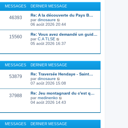
r
u
MESSAGES
DERNIER MESSAGE
l
l
e
t
Re: A la découverte du Pays B…
d
46393
e
C
par
dinosaure
e
r
o
06 août 2026 20:44
r
l
n
n
e
s
Re: Vous avez demandé un guid…
i
d
15560
u
C
par
C.A TLSE
e
e
l
o
05 août 2026 16:37
r
r
t
n
m
n
e
s
e
i
r
u
s
e
l
l
s
r
MESSAGES
DERNIER MESSAGE
e
t
a
m
d
e
g
e
Re: Traversée Hendaye - Saint…
e
r
53879
e
s
C
par
dinosaure
r
l
s
o
07 août 2026 15:08
n
e
a
n
i
d
g
s
e
Re: Jeu montagnard du c'est q…
e
37988
e
u
r
C
par
medinenko
r
l
m
o
04 août 2026 14:43
n
t
e
n
i
e
s
s
e
r
s
u
r
l
a
l
m
MESSAGES
DERNIER MESSAGE
e
g
t
e