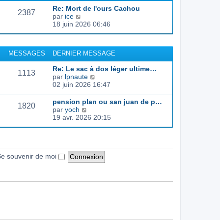
d
e
e
s
Re: Mort de l'ours Cachou
e
r
s
2387
C
par
ice
r
l
a
o
18 juin 2026 06:46
n
e
g
n
i
d
e
s
e
e
u
r
r
MESSAGES
DERNIER MESSAGE
l
m
n
t
e
i
Re: Le sac à dos léger ultime…
e
s
1113
e
C
par
lpnaute
r
s
r
o
02 juin 2026 16:47
l
a
m
n
e
g
e
s
pension plan ou san juan de p…
d
e
s
1820
u
C
par
yoch
e
s
l
o
19 avr. 2026 20:15
r
a
t
n
n
g
e
s
i
e
r
u
e
l
l
r
e
t
e souvenir de moi
m
d
e
e
e
r
s
r
l
s
n
e
a
i
d
g
e
e
e
r
r
m
n