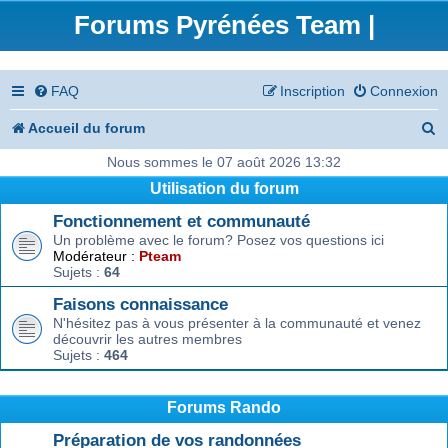
Forums Pyrénées Team |
FAQ
Inscription
Connexion
R
Accueil du forum
e
Nous sommes le 07 août 2026 13:32
Utilisation du forum
c
Fonctionnement et communauté
h
Un problème avec le forum? Posez vos questions ici
e
Modérateur :
Pteam
Sujets :
64
r
Faisons connaissance
c
N'hésitez pas à vous présenter à la communauté et venez
découvrir les autres membres
h
Sujets :
464
e
r
Forums Rando
Préparation de vos randonnées