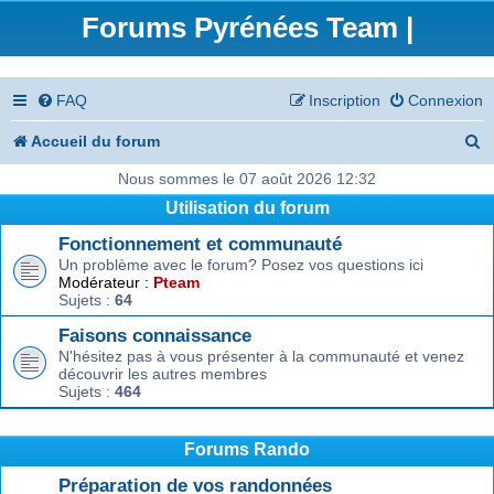
Forums Pyrénées Team |
FAQ
Inscription
Connexion
R
Accueil du forum
e
Nous sommes le 07 août 2026 12:32
Utilisation du forum
c
Fonctionnement et communauté
h
Un problème avec le forum? Posez vos questions ici
e
Modérateur :
Pteam
Sujets :
64
r
Faisons connaissance
c
N'hésitez pas à vous présenter à la communauté et venez
découvrir les autres membres
h
Sujets :
464
e
r
Forums Rando
Préparation de vos randonnées