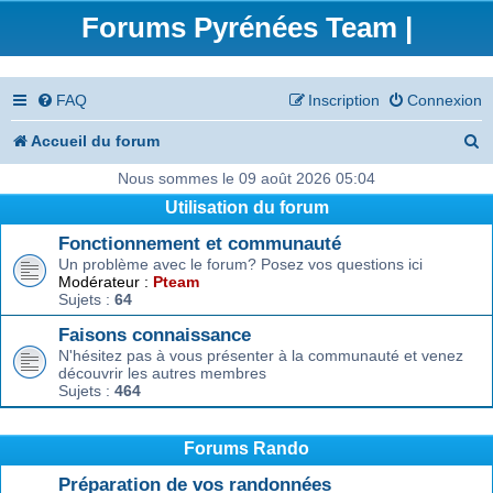
Forums Pyrénées Team |
FAQ
Inscription
Connexion
R
Accueil du forum
e
Nous sommes le 09 août 2026 05:04
Utilisation du forum
c
Fonctionnement et communauté
h
Un problème avec le forum? Posez vos questions ici
e
Modérateur :
Pteam
Sujets :
64
r
Faisons connaissance
c
N'hésitez pas à vous présenter à la communauté et venez
découvrir les autres membres
h
Sujets :
464
e
r
Forums Rando
Préparation de vos randonnées