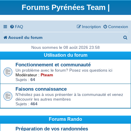
Forums Pyrénées Team |
FAQ
Inscription
Connexion
R
Accueil du forum
e
Nous sommes le 08 août 2026 23:58
Utilisation du forum
c
Fonctionnement et communauté
h
Un problème avec le forum? Posez vos questions ici
e
Modérateur :
Pteam
Sujets :
64
r
Faisons connaissance
c
N'hésitez pas à vous présenter à la communauté et venez
découvrir les autres membres
h
Sujets :
464
e
r
Forums Rando
Préparation de vos randonnées