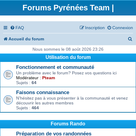
Forums Pyrénées Team |
FAQ
Inscription
Connexion
R
Accueil du forum
e
Nous sommes le 08 août 2026 23:26
Utilisation du forum
c
Fonctionnement et communauté
h
Un problème avec le forum? Posez vos questions ici
e
Modérateur :
Pteam
Sujets :
64
r
Faisons connaissance
c
N'hésitez pas à vous présenter à la communauté et venez
découvrir les autres membres
h
Sujets :
464
e
r
Forums Rando
Préparation de vos randonnées