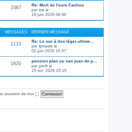
d
e
e
s
Re: Mort de l'ours Cachou
e
r
s
2387
C
par
ice
r
l
a
o
18 juin 2026 06:46
n
e
g
n
i
d
e
s
e
e
u
r
r
MESSAGES
DERNIER MESSAGE
l
m
n
t
e
i
Re: Le sac à dos léger ultime…
e
s
1113
e
C
par
lpnaute
r
s
r
o
02 juin 2026 16:47
l
a
m
n
e
g
e
s
pension plan ou san juan de p…
d
e
s
1820
u
C
par
yoch
e
s
l
o
19 avr. 2026 20:15
r
a
t
n
n
g
e
s
i
e
r
u
e
l
l
r
e
t
e souvenir de moi
m
d
e
e
e
r
s
r
l
s
n
e
a
i
d
g
e
e
e
r
r
m
n