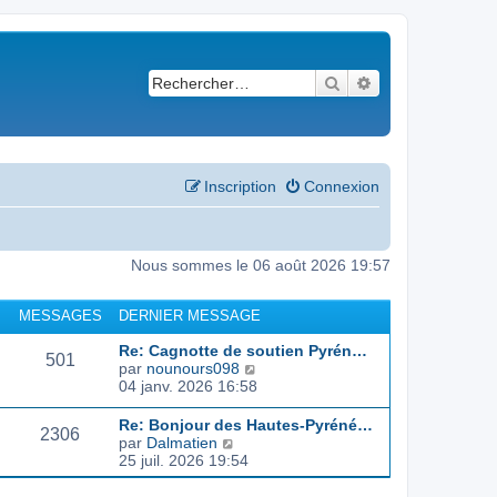
Rechercher
Recherche avancé
Inscription
Connexion
Nous sommes le 06 août 2026 19:57
MESSAGES
DERNIER MESSAGE
Re: Cagnotte de soutien Pyrén…
501
C
par
nounours098
o
04 janv. 2026 16:58
n
s
Re: Bonjour des Hautes-Pyréné…
2306
u
C
par
Dalmatien
l
o
25 juil. 2026 19:54
t
n
e
s