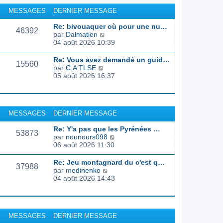
r
u
MESSAGES
DERNIER MESSAGE
l
l
e
t
Re: bivouaquer où pour une nu…
d
46392
e
C
par
Dalmatien
e
r
o
04 août 2026 10:39
r
l
n
n
e
s
Re: Vous avez demandé un guid…
i
d
15560
u
C
par
C.A TLSE
e
e
l
o
05 août 2026 16:37
r
r
t
n
m
n
e
s
e
i
r
u
s
e
l
l
s
r
MESSAGES
DERNIER MESSAGE
e
t
a
m
d
e
g
e
Re: Y'a pas que les Pyrénées …
e
r
53873
e
s
C
par
nounours098
r
l
s
o
06 août 2026 11:30
n
e
a
n
i
d
g
s
e
Re: Jeu montagnard du c'est q…
e
37988
e
u
r
C
par
medinenko
r
l
m
o
04 août 2026 14:43
n
t
e
n
i
e
s
s
e
r
s
u
r
l
a
l
m
MESSAGES
DERNIER MESSAGE
e
g
t
e