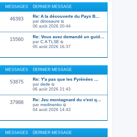
r
u
MESSAGES
DERNIER MESSAGE
l
l
e
t
Re: A la découverte du Pays B…
d
46393
e
C
par
dinosaure
e
r
o
06 août 2026 20:44
r
l
n
n
e
s
Re: Vous avez demandé un guid…
i
d
15560
u
C
par
C.A TLSE
e
e
l
o
05 août 2026 16:37
r
r
t
n
m
n
e
s
e
i
r
u
s
e
l
l
s
r
MESSAGES
DERNIER MESSAGE
e
t
a
m
d
e
g
e
Re: Y'a pas que les Pyrénées …
e
r
53875
e
s
C
par
dede
r
l
s
o
06 août 2026 21:43
n
e
a
n
i
d
g
s
e
Re: Jeu montagnard du c'est q…
e
37988
e
u
r
C
par
medinenko
r
l
m
o
04 août 2026 14:43
n
t
e
n
i
e
s
s
e
r
s
u
r
l
a
l
m
MESSAGES
DERNIER MESSAGE
e
g
t
e