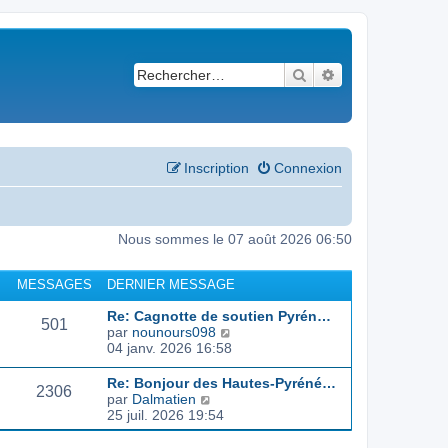
Rechercher
Recherche avancé
Inscription
Connexion
Nous sommes le 07 août 2026 06:50
MESSAGES
DERNIER MESSAGE
Re: Cagnotte de soutien Pyrén…
501
C
par
nounours098
o
04 janv. 2026 16:58
n
s
Re: Bonjour des Hautes-Pyréné…
2306
u
C
par
Dalmatien
l
o
25 juil. 2026 19:54
t
n
e
s