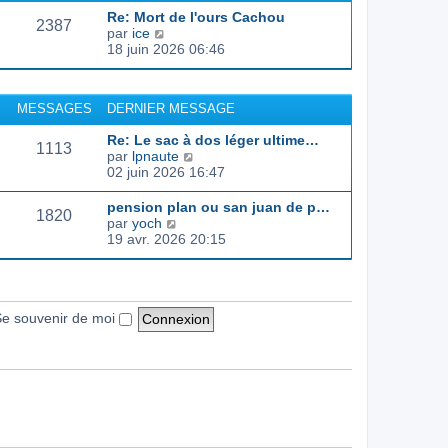
d
e
e
s
Re: Mort de l'ours Cachou
e
r
s
2387
C
par
ice
r
l
a
o
18 juin 2026 06:46
n
e
g
n
i
d
e
s
e
e
u
r
r
MESSAGES
DERNIER MESSAGE
l
m
n
t
e
i
Re: Le sac à dos léger ultime…
e
s
1113
e
C
par
lpnaute
r
s
r
o
02 juin 2026 16:47
l
a
m
n
e
g
e
s
pension plan ou san juan de p…
d
e
s
1820
u
C
par
yoch
e
s
l
o
19 avr. 2026 20:15
r
a
t
n
n
g
e
s
i
e
r
u
e
l
l
r
e
t
e souvenir de moi
m
d
e
e
e
r
s
r
l
s
n
e
a
i
d
g
e
e
e
r
r
m
n