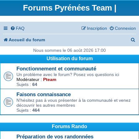
Forums Pyrénées Team |
FAQ
Inscription
Connexion
R
Accueil du forum
e
Nous sommes le 06 août 2026 17:00
Utilisation du forum
c
Fonctionnement et communauté
h
Un problème avec le forum? Posez vos questions ici
e
Modérateur :
Pteam
Sujets :
64
r
Faisons connaissance
c
N'hésitez pas à vous présenter à la communauté et venez
découvrir les autres membres
h
Sujets :
464
e
r
Forums Rando
Préparation de vos randonnées