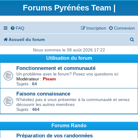
Forums Pyrénées Team |
FAQ
Inscription
Connexion
R
Accueil du forum
e
Nous sommes le 08 août 2026 17:22
Utilisation du forum
c
Fonctionnement et communauté
h
Un problème avec le forum? Posez vos questions ici
e
Modérateur :
Pteam
Sujets :
64
r
Faisons connaissance
c
N'hésitez pas à vous présenter à la communauté et venez
découvrir les autres membres
h
Sujets :
464
e
r
Forums Rando
Préparation de vos randonnées