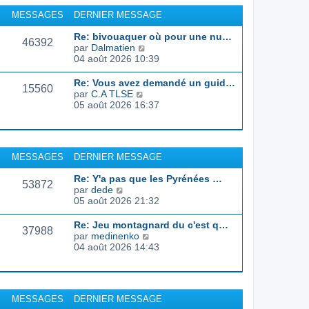
r
u
MESSAGES
DERNIER MESSAGE
l
l
e
t
Re: bivouaquer où pour une nu…
d
46392
e
C
par
Dalmatien
e
r
o
04 août 2026 10:39
r
l
n
n
e
s
Re: Vous avez demandé un guid…
i
d
15560
u
C
par
C.A TLSE
e
e
l
o
05 août 2026 16:37
r
r
t
n
m
n
e
s
e
i
r
u
s
e
l
l
s
r
MESSAGES
DERNIER MESSAGE
e
t
a
m
d
e
g
e
Re: Y'a pas que les Pyrénées …
e
r
53872
e
s
C
par
dede
r
l
s
o
05 août 2026 21:32
n
e
a
n
i
d
g
s
e
Re: Jeu montagnard du c'est q…
e
37988
e
u
r
C
par
medinenko
r
l
m
o
04 août 2026 14:43
n
t
e
n
i
e
s
s
e
r
s
u
r
l
a
l
m
MESSAGES
DERNIER MESSAGE
e
g
t
e