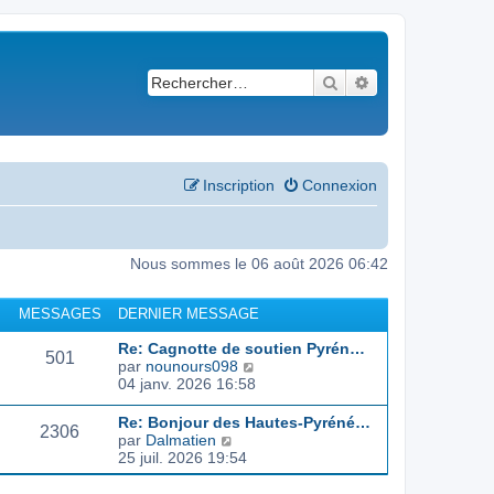
Rechercher
Recherche avancé
Inscription
Connexion
Nous sommes le 06 août 2026 06:42
MESSAGES
DERNIER MESSAGE
Re: Cagnotte de soutien Pyrén…
501
C
par
nounours098
o
04 janv. 2026 16:58
n
s
Re: Bonjour des Hautes-Pyréné…
2306
u
C
par
Dalmatien
l
o
25 juil. 2026 19:54
t
n
e
s